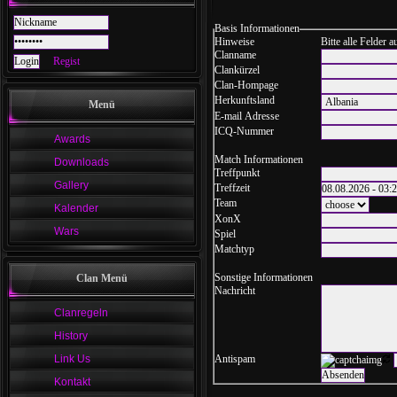
Basis Informationen
Hinweise
Bitte alle Felder a
Clanname
Regist
Clankürzel
Clan-Hompage
Herkunftsland
Menü
E-mail Adresse
ICQ-Nummer
Awards
Match Informationen
Downloads
Treffpunkt
Gallery
Treffzeit
Team
Kalender
XonX
Wars
Spiel
Matchtyp
Sonstige Informationen
Clan Menü
Nachricht
Clanregeln
History
Link Us
Antispam
Kontakt