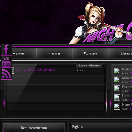
Redst
Dienstag, 06. Apr 2021|21:57Uhr
Autor:
Autor:
S
Minecr
Autor:
S
Events
Autor:
S
Update
Autor:
S
Neue 
Autor:
N
Fightus
Benutzerzentrum