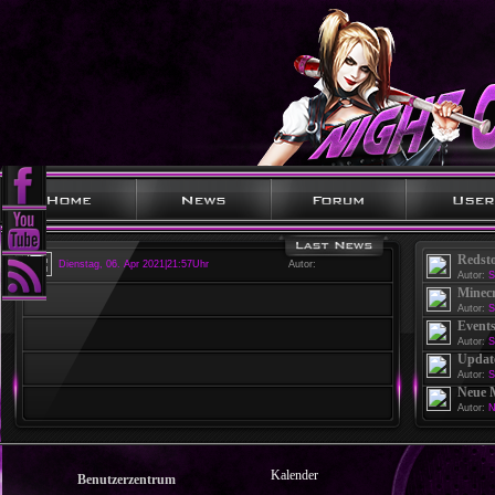
Redst
Dienstag, 06. Apr 2021|21:57Uhr
Autor:
Autor:
S
Minecr
Autor:
S
Events
Autor:
S
Update
Autor:
S
Neue 
Autor:
N
Kalender
Benutzerzentrum