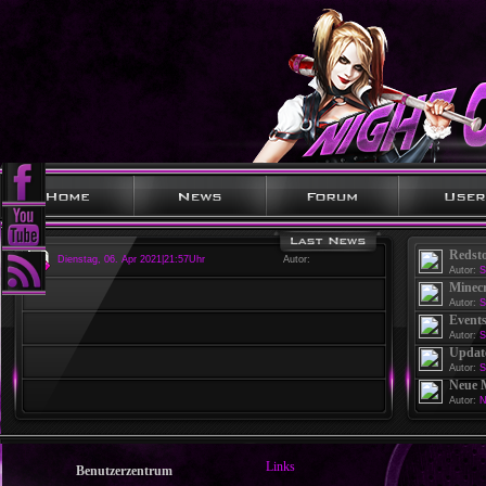
Redst
Dienstag, 06. Apr 2021|21:57Uhr
Autor:
Autor:
S
Minecr
Autor:
S
Events
Autor:
S
Update
Autor:
S
Neue 
Autor:
N
Links
Benutzerzentrum