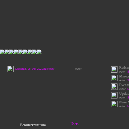
Redst
Dienstag, 06. Apr 2021|21:57Uhr
Autor:
Autor:
S
Minecr
Autor:
S
Events
Autor:
S
Update
Autor:
S
Neue 
Autor:
N
Users
Benutzerzentrum