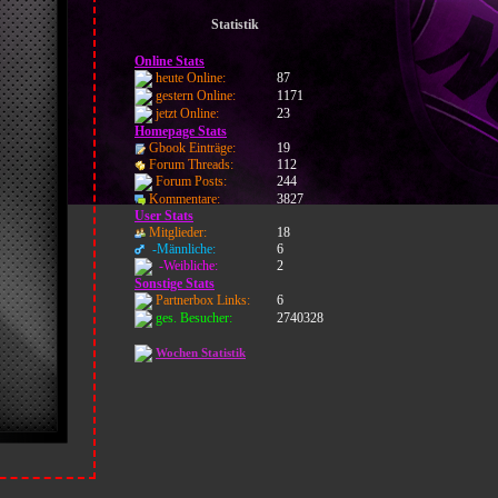
Statistik
Online Stats
heute Online:
87
gestern Online:
1171
jetzt Online:
23
Homepage Stats
Gbook Einträge:
19
Forum Threads:
112
Forum Posts:
244
Kommentare:
3827
User Stats
Mitglieder:
18
-Männliche:
6
-Weibliche:
2
Sonstige Stats
Partnerbox Links:
6
ges. Besucher:
2740328
Wochen Statistik