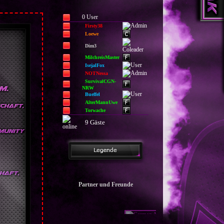
0 User
Firsty38
Loewe
Dim3
MilchreisMaster
IsejalFox
NOTNessa
SurvivalCGN-
NRW
Bueffel
AlterMannUwe
Torwache
9 Gäste
Partner und Freunde