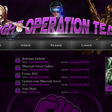
Redstone Technik
Autor:
SurvivalCGN-NRW
letzter:
SurvivalCGN-NRW
Minecraft Server Gallery
Autor:
SurvivalCGN-NRW
letzter:
SurvivalCGN-NRW
Events 2022
Autor:
SurvivalCGN-NRW
letzter:
SurvivalCGN-NRW
Updates vom Minecraft Server
Autor:
SurvivalCGN-NRW
letzter:
SurvivalCGN-NRW
Neue Mods
Autor:
NOTNessa
letzter:
Firsty38