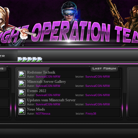
Redstone Technik
Autor:
SurvivalCGN-NRW
letzter:
SurvivalCGN-NRW
Minecraft Server Gallery
Autor:
SurvivalCGN-NRW
letzter:
SurvivalCGN-NRW
Events 2022
Autor:
SurvivalCGN-NRW
letzter:
SurvivalCGN-NRW
Updates vom Minecraft Server
Autor:
SurvivalCGN-NRW
letzter:
SurvivalCGN-NRW
Neue Mods
Autor:
NOTNessa
letzter:
Firsty38