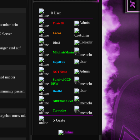
0 User
Firsty38
lmember kein
Loewe
S Server
Dim3
riger sind auf
MilchreisMaster
IsejalFox
NOTNessa
ed mit der
SurvivalCGN-
NRW
Community passen,
Bueffel
AlterMannUwe
Torwache
vergehen muss mit
5 Gäste