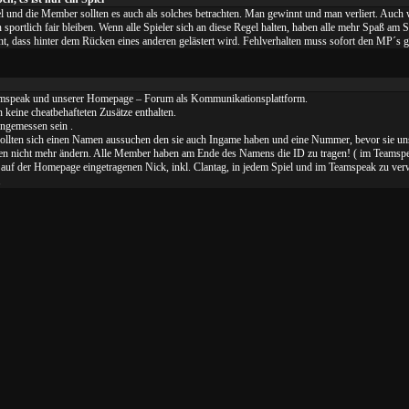
iel und die Member sollten es auch als solches betrachten. Man gewinnt und man verliert. Auc
an sportlich fair bleiben. Wenn alle Spieler sich an diese Regel halten, haben alle mehr Spaß am S
ht, dass hinter dem Rücken eines anderen gelästert wird. Fehlverhalten muss sofort den MP´s 
mspeak und unserer Homepage – Forum als Kommunikationsplattform.
keine cheatbehafteten Zusätze enthalten.
ngemessen sein .
llten sich einen Namen aussuchen den sie auch Ingame haben und eine Nummer, bevor sie u
sen nicht mehr ändern. Alle Member haben am Ende des Namens die ID zu tragen! ( im Teamsp
en auf der Homepage eingetragenen Nick, inkl. Clantag, in jedem Spiel und im Teamspeak zu ve
.