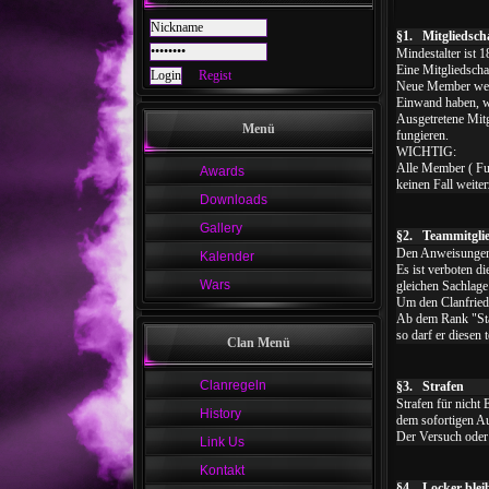
§1. Mitgliedsch
Mindestalter ist 
Eine Mitgliedschaf
Regist
Neue Member werd
Einwand haben, w
Ausgetretene Mitg
Menü
fungieren.
WICHTIG:
Alle Member ( Ful
Awards
keinen Fall weite
Downloads
Gallery
§2. Teammitgli
Den Anweisungen 
Kalender
Es ist verboten d
Wars
gleichen Sachlage 
Um den Clanfriede
Ab dem Rank "Staf
so darf er diesen
Clan Menü
Clanregeln
§3. Strafen
Strafen für nicht
History
dem sofortigen A
Der Versuch oder
Link Us
Kontakt
§4. Locker bleibe