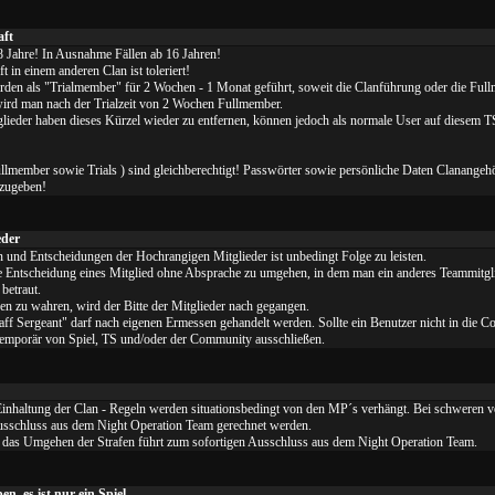
aft
18 Jahre! In Ausnahme Fällen ab 16 Jahren!
t in einem anderen Clan ist toleriert!
en als "Trialmember" für 2 Wochen - 1 Monat geführt, soweit die Clanführung oder die Ful
ird man nach der Trialzeit von 2 Wochen Fullmember.
lieder haben dieses Kürzel wieder zu entfernen, können jedoch als normale User auf diesem T
lmember sowie Trials ) sind gleichberechtigt! Passwörter sowie persönliche Daten Clanangehö
rzugeben!
eder
und Entscheidungen der Hochrangigen Mitglieder ist unbedingt Folge zu leisten.
ie Entscheidung eines Mitglied ohne Absprache zu umgehen, in dem man ein anderes Teammitgli
betraut.
n zu wahren, wird der Bitte der Mitglieder nach gegangen.
f Sergeant" darf nach eigenen Ermessen gehandelt werden. Sollte ein Benutzer nicht in die 
 temporär von Spiel, TS und/oder der Community ausschließen.
 Einhaltung der Clan - Regeln werden situationsbedingt von den MP´s verhängt. Bei schweren 
usschluss aus dem Night Operation Team gerechnet werden.
 das Umgehen der Strafen führt zum sofortigen Ausschluss aus dem Night Operation Team.
n, es ist nur ein Spiel