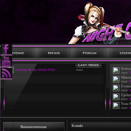
Redst
Dienstag, 06. Apr 2021|21:57Uhr
Autor:
Autor:
S
Minecr
Autor:
S
Events
Autor:
S
Update
Autor:
S
Neue 
Autor:
N
Kontakt
Benutzerzentrum