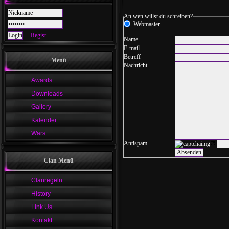
An wen willst du schreiben?
Webmaster
Regist
Name
E-mail
Betreff
Menü
Nachricht
Awards
Downloads
Gallery
Kalender
Wars
Antispam
Clan Menü
Clanregeln
History
Link Us
Kontakt