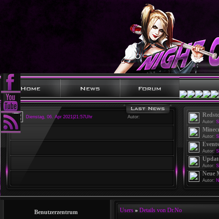
Redst
Dienstag, 06. Apr 2021|21:57Uhr
Autor:
Autor:
S
Minecr
Autor:
S
Events
Autor:
S
Update
Autor:
S
Neue 
Autor:
N
Users
»
Details von Dr.No
Benutzerzentrum