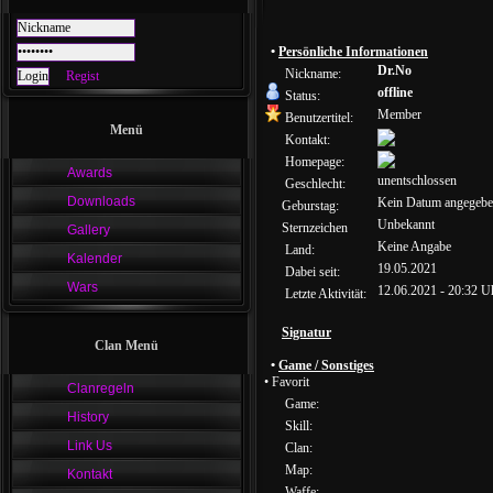
•
Persönliche Informationen
Dr.No
Nickname:
Regist
offline
Status:
Member
Benutzertitel:
Menü
Kontakt:
Homepage:
Awards
unentschlossen
Geschlecht:
Downloads
Kein Datum angegeb
Geburstag:
Unbekannt
Sternzeichen
Gallery
Keine Angabe
Land:
Kalender
19.05.2021
Dabei seit:
Wars
12.06.2021 - 20:32 U
Letzte Aktivität:
Signatur
Clan Menü
•
Game / Sonstiges
• Favorit
Clanregeln
Game:
History
Skill:
Link Us
Clan:
Map:
Kontakt
Waffe: