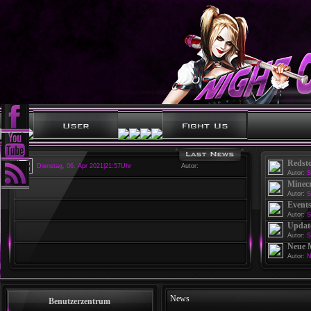
Redst
Dienstag, 06. Apr 2021|21:57Uhr
Autor:
Autor:
S
Minecr
Autor:
S
Events
Autor:
S
Update
Autor:
S
Neue 
Autor:
N
News
Benutzerzentrum