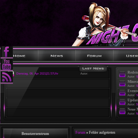
Redst
Dienstag, 06. Apr 2021|21:57Uhr
Autor:
Autor:
S
Minecr
Autor:
S
Events
Autor:
S
Update
Autor:
S
Neue 
Autor:
N
Forum
»
Fehler aufgetreten
Benutzerzentrum