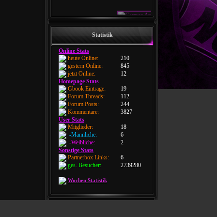
Statistik
Online Stats
heute Online:
210
gestern Online:
845
jetzt Online:
12
Homepage Stats
Gbook Einträge:
19
Forum Threads:
112
Forum Posts:
244
Kommentare:
3827
User Stats
Mitglieder:
18
-Männliche:
6
-Weibliche:
2
Sonstige Stats
Partnerbox Links:
6
ges. Besucher:
2739280
Wochen Statistik