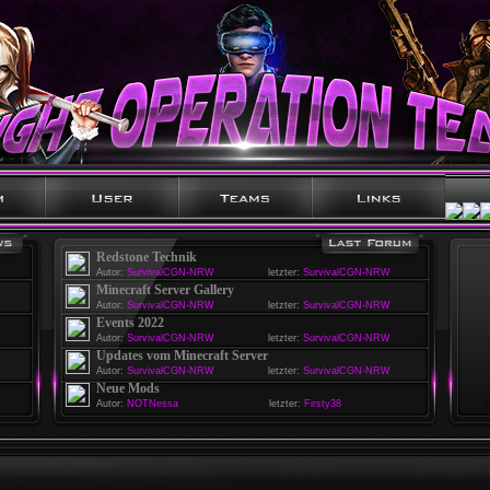
Redstone Technik
Autor:
SurvivalCGN-NRW
letzter:
SurvivalCGN-NRW
Minecraft Server Gallery
Autor:
SurvivalCGN-NRW
letzter:
SurvivalCGN-NRW
Events 2022
Autor:
SurvivalCGN-NRW
letzter:
SurvivalCGN-NRW
Updates vom Minecraft Server
Autor:
SurvivalCGN-NRW
letzter:
SurvivalCGN-NRW
Neue Mods
Autor:
NOTNessa
letzter:
Firsty38