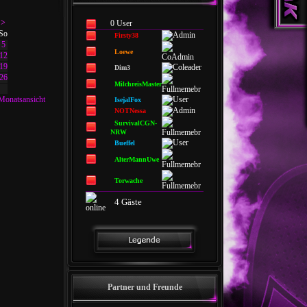
>
0 User
So
Firsty38
5
Loewe
12
19
Dim3
26
MilchreisMaster
Monatsansicht
IsejalFox
NOTNessa
SurvivalCGN-
NRW
Bueffel
AlterMannUwe
Torwache
4 Gäste
Partner und Freunde